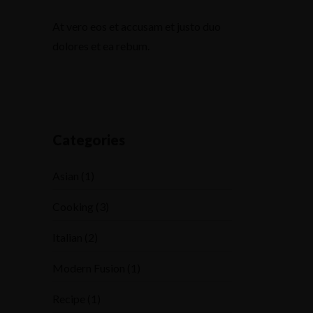
At vero eos et accusam et justo duo
dolores et ea rebum.
Categories
Asian
(1)
Cooking
(3)
Italian
(2)
Modern Fusion
(1)
Recipe
(1)