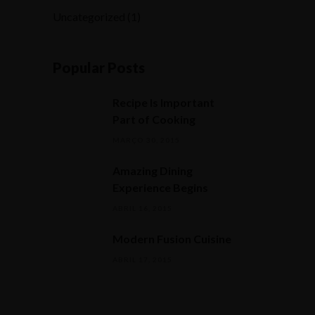
Uncategorized
(1)
Popular Posts
Recipe Is Important
Part of Cooking
MARÇO 30, 2015
Amazing Dining
Experience Begins
ABRIL 16, 2015
Modern Fusion Cuisine
ABRIL 17, 2015