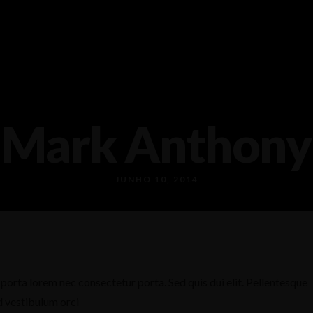
Mark Anthony
JUNHO 10, 2014
porta lorem nec consectetur porta. Sed quis dui elit. Pellentesque
d vestibulum orci