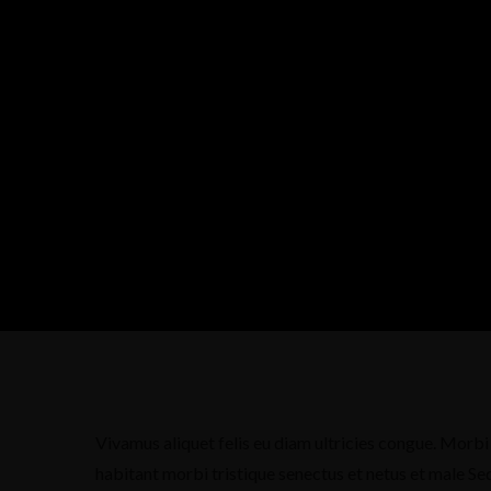
Vivamus aliquet felis eu diam ultricies congue. Morbi 
habitant morbi tristique senectus et netus et male Se