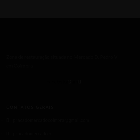
Zona de restauração situada no Mercado D. Pedro V
em Coimbra
Facebook
Instagram
CONTATOS GERAIS
pracadomercadocoimbra@gmail.com
pracadomercado.pt