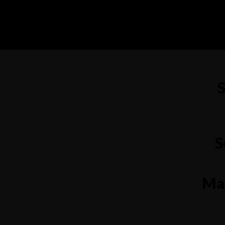
S
S
Ma