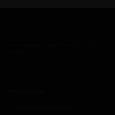
Zona de restauração situada no Mercado D. Pedro V
em Coimbra
CONTATOS GERAIS
pracadomercadocoimbra@gmail.com